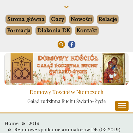
Skip
to
content
Strona główna
Oazy
Nowości
Relacje
Formacja
Diakonia DK
Kontakt
Domowy Kościół w Niemczech
Gałąź rodzinna Ruchu Światło-Życie
Home
2019
Rejonowe spotkanie animatorów DK (03.2019)