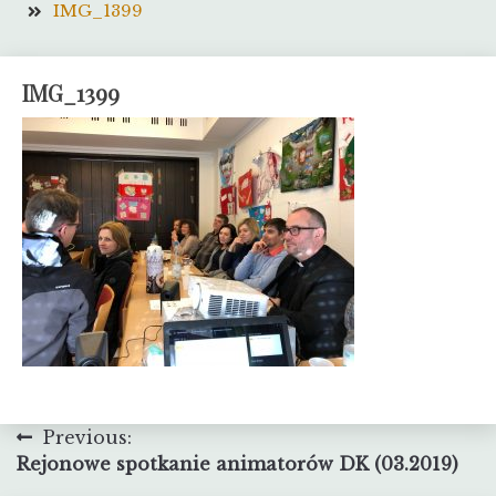
IMG_1399
IMG_1399
Nawigacja
Previous:
Rejonowe spotkanie animatorów DK (03.2019)
wpisu