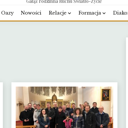
Gałąź rodzinna Ruchu Światło-Życie
Oazy
Nowości
Relacje
Formacja
Diako