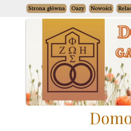
Skip
Strona główna
Oazy
Nowości
Rela
to
content
Domow