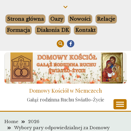
Skip
to
content
Strona główna
Oazy
Nowości
Relacje
Formacja
Diakonia DK
Kontakt
Domowy Kościół w Niemczech
Gałąź rodzinna Ruchu Światło-Życie
Home
2026
Wybory pary odpowiedzialnej za Domowy