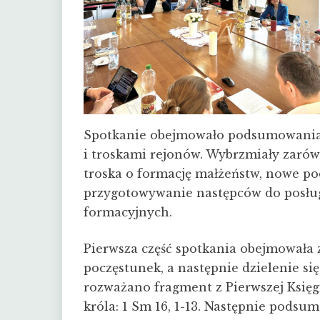
Spotkanie obejmowało podsumowania m
i troskami rejonów. Wybrzmiały zarówn
troska o formację małżeństw, nowe po
przygotowywanie następców do posług
formacyjnych.
Pierwsza część spotkania obejmowała 
poczęstunek, a następnie dzielenie si
rozważano fragment z Pierwszej Księ
króla: 1 Sm 16, 1-13. Następnie pods