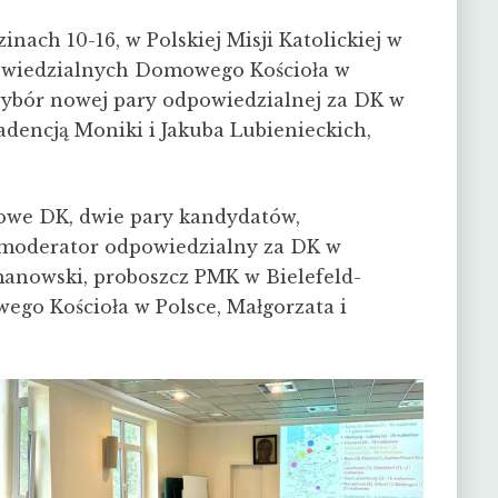
nach 10-16, w Polskiej Misji Katolickiej w
powiedzialnych Domowego Kościoła w
ybór nowej pary odpowiedzialnej za DK w
adencją Moniki i Jakuba Lubienieckich,
nowe DK, dwie pary kandydatów,
 moderator odpowiedzialny za DK w
manowski, proboszcz PMK w Bielefeld-
go Kościoła w Polsce, Małgorzata i