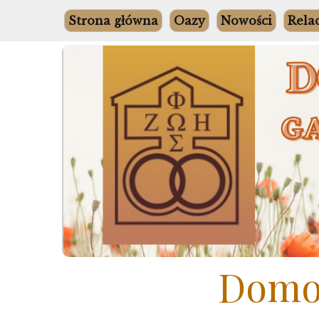
Skip
Strona główna
Oazy
Nowości
Rela
to
content
Domow