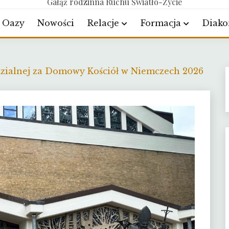
Gałąź rodzinna Ruchu Światło-Życie
Oazy
Nowości
Relacje
Formacja
Diako
zialnej za Domowy Kościół w Niemczech 2026