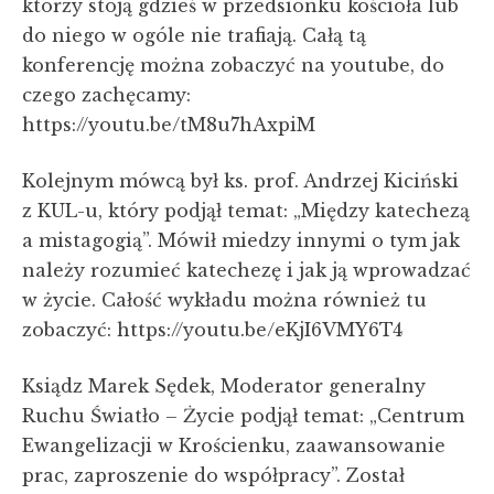
którzy stoją gdzieś w przedsionku kościoła lub
do niego w ogóle nie trafiają. Całą tą
konferencję można zobaczyć na youtube, do
czego zachęcamy:
https://youtu.be/tM8u7hAxpiM
Kolejnym mówcą był ks. prof. Andrzej Kiciński
z KUL-u, który podjął temat: „Między katechezą
a mistagogią”. Mówił miedzy innymi o tym jak
należy rozumieć katechezę i jak ją wprowadzać
w życie. Całość wykładu można również tu
zobaczyć: https://youtu.be/eKjI6VMY6T4
Ksiądz Marek Sędek, Moderator generalny
Ruchu Światło – Życie podjął temat: „Centrum
Ewangelizacji w Krościenku, zaawansowanie
prac, zaproszenie do współpracy”. Został