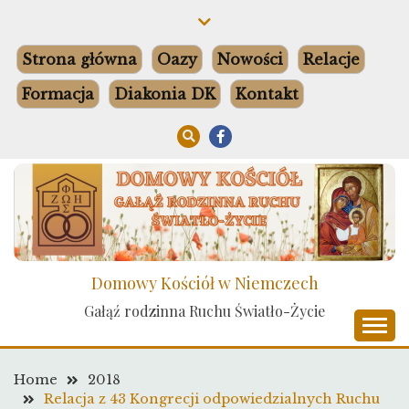
Skip
to
content
Strona główna
Oazy
Nowości
Relacje
Formacja
Diakonia DK
Kontakt
Domowy Kościół w Niemczech
Gałąź rodzinna Ruchu Światło-Życie
Home
2018
Relacja z 43 Kongrecji odpowiedzialnych Ruchu