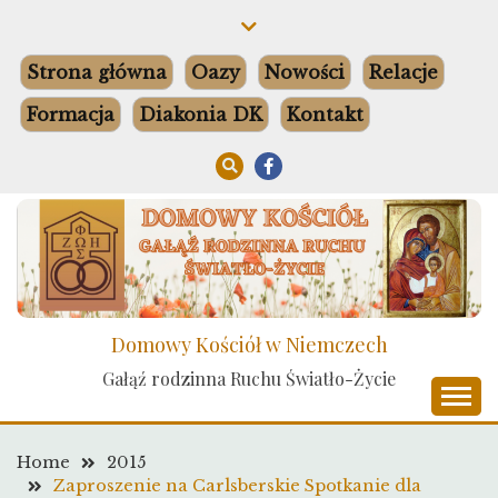
Skip
to
content
Strona główna
Oazy
Nowości
Relacje
Formacja
Diakonia DK
Kontakt
Domowy Kościół w Niemczech
Gałąź rodzinna Ruchu Światło-Życie
Home
2015
Zaproszenie na Carlsberskie Spotkanie dla