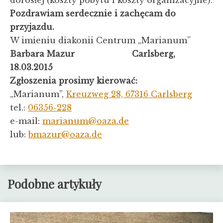
Pozdrawiam serdecznie i zachęcam do
przyjazdu.
W imieniu diakonii Centrum „Marianum”
Barbara Mazur
Carlsberg,
18.03.2015
Zgłoszenia prosimy kierować:
„Marianum”,
Kreuzweg 28, 67316 Carlsberg
tel.:
06356-228
e-mail:
marianum@oaza.de
lub:
bmazur@oaza.d
e
Podobne artykuły