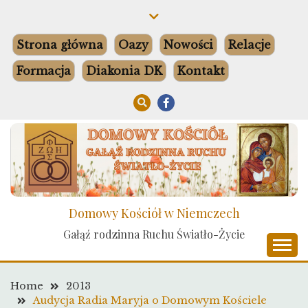
Skip
to
content
Strona główna
Oazy
Nowości
Relacje
Formacja
Diakonia DK
Kontakt
Domowy Kościół w Niemczech
Gałąź rodzinna Ruchu Światło-Życie
Home
2013
Audycja Radia Maryja o Domowym Kościele