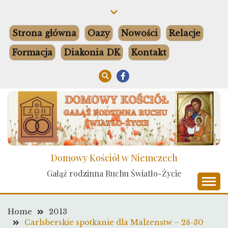
Skip
to
content
Strona główna
Oazy
Nowości
Relacje
Formacja
Diakonia DK
Kontakt
Domowy Kościół w Niemczech
Gałąź rodzinna Ruchu Światło-Życie
Home
2013
Carlsberskie spotkanie dla Malzenstw – 28-30