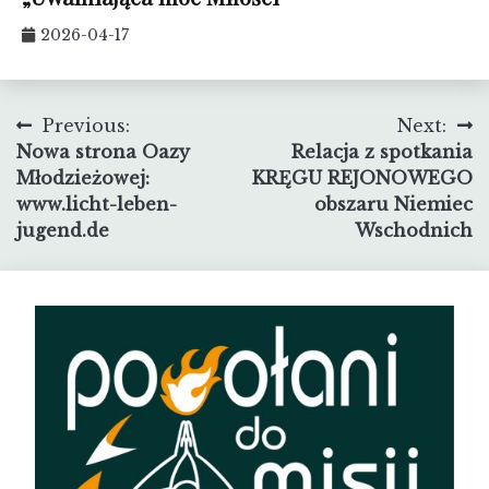
2026-04-17
Nawigacja
Previous:
Next:
Nowa strona Oazy
Relacja z spotkania
wpisu
Młodzieżowej:
KRĘGU REJONOWEGO
www.licht-leben-
obszaru Niemiec
jugend.de
Wschodnich