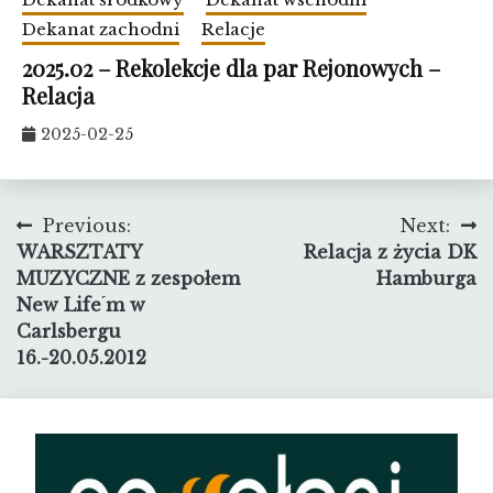
Dekanat zachodni
Relacje
2025.02 – Rekolekcje dla par Rejonowych –
Relacja
2025-02-25
Nawigacja
Previous:
Next:
WARSZTATY
Relacja z życia DK
wpisu
MUZYCZNE z zespołem
Hamburga
New Life ́m w
Carlsbergu
16.-20.05.2012