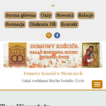
Skip
to
content
Strona główna
Oazy
Nowości
Relacje
Formacja
Diakonia DK
Kontakt
Domowy Kościół w Niemczech
Gałąź rodzinna Ruchu Światło-Życie