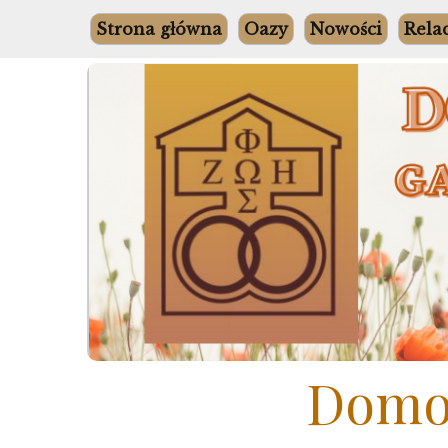
Skip
Strona główna
Oazy
Nowości
Rela
to
content
Domow