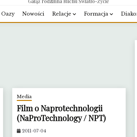
Gałąź rodzinna Ruchu Światło-Życie
Oazy
Nowości
Relacje
Formacja
Diako
Media
Film o Naprotechnologii
(NaProTechnology / NPT)
2011-07-04