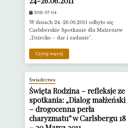
24-26.06.2011
2011-07-04
W dniach 24.-26.06.2011 odbyło się
Carlsberskie Spotkanie dla Małżeństw
„Dziecko – dar i zadanie”.
Czytaj więcej
Świadectwa
Święta Rodzina – refleksje ze
spotkania: „Dialog małżeński
– drogocenna perła
charyzmatu” w Carlsbergu 18
– 20 Marca 2011