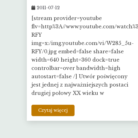
2011-07-12
[stream provider=youtube
flv=http%3A//www.youtube.com/watch
RFY
img=x:/img.youtube.com/vi/W285_5u-
RFY/0.jpg embed=false share=false
width=640 height=360 dock=true
controlbar=over bandwidth=high
autostart=false /] Utwór poświęcony
jest jednej z najważniejszych postaci
drugiej połowy XX wieku w
Czytaj więcej