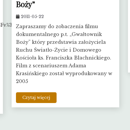
Boży”
2011-05-22
%3Fv%3DW285_5u-
Zapraszamy do zobaczenia filmu
dokumentalnego p.t. „Gwałtownik
Boży” który przedstawia założyciela
Ruchu Światło-Życie i Domowego
Kościoła ks. Franciszka Blachnickiego.
Film z scenariuszem Adama
Krasińskiego został wyprodukowany w
2005
Czytaj więcej