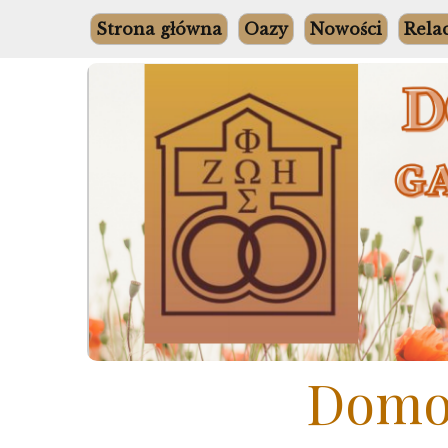
Skip
Strona główna
Oazy
Nowości
Rela
to
content
Domow