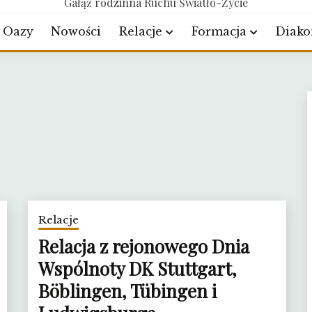
Gałąź rodzinna Ruchu Światło-Życie
Oazy
Nowości
Relacje
Formacja
Diako
Relacje
Relacja z rejonowego Dnia
Wspólnoty DK Stuttgart,
Böblingen, Tübingen i