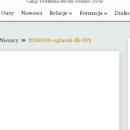
Gałąź rodzinna Ruchu Światło-Życie
Oazy
Nowości
Relacje
Formacja
Diako
 Niemcy
20180106-oplatek-dk-002