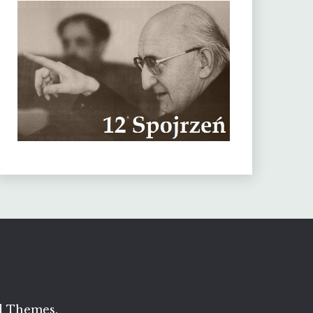
d Themes
.