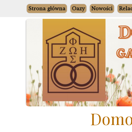
Skip
Strona główna
Oazy
Nowości
Rela
to
content
Domow