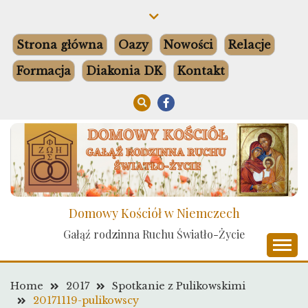
Skip
to
content
Strona główna
Oazy
Nowości
Relacje
Formacja
Diakonia DK
Kontakt
Domowy Kościół w Niemczech
Gałąź rodzinna Ruchu Światło-Życie
Home
2017
Spotkanie z Pulikowskimi
20171119-pulikowscy