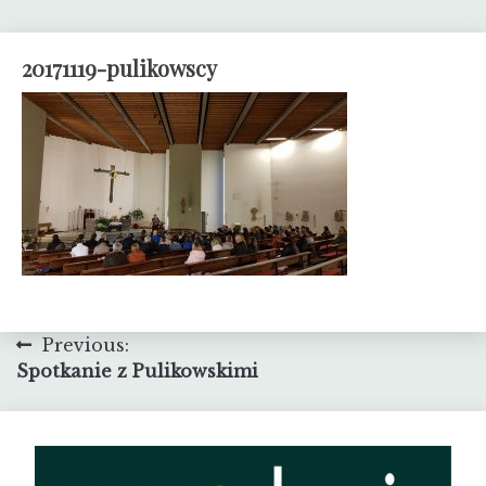
20171119-pulikowscy
Nawigacja
Previous:
Spotkanie z Pulikowskimi
wpisu