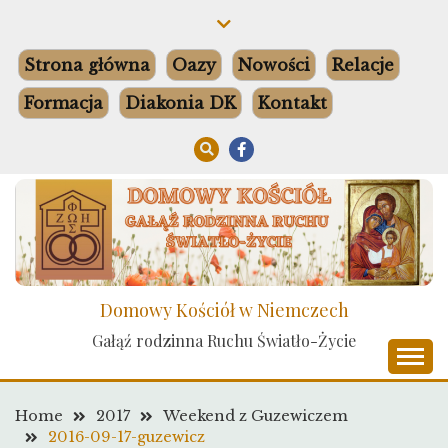
Skip
to
content
Strona główna
Oazy
Nowości
Relacje
Formacja
Diakonia DK
Kontakt
Domowy Kościół w Niemczech
Gałąź rodzinna Ruchu Światło-Życie
Home
2017
Weekend z Guzewiczem
2016-09-17-guzewicz