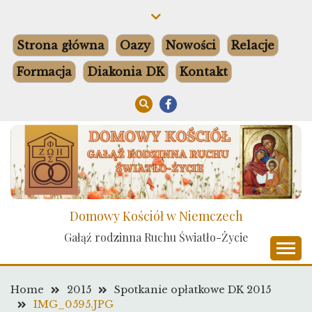
Skip
to
content
Strona główna
Oazy
Nowości
Relacje
Formacja
Diakonia DK
Kontakt
Domowy Kościół w Niemczech
Gałąź rodzinna Ruchu Światło-Życie
Home
2015
Spotkanie opłatkowe DK 2015
IMG_0595.JPG