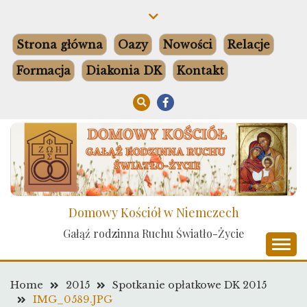
Skip
to
content
Strona główna
Oazy
Nowości
Relacje
Formacja
Diakonia DK
Kontakt
Domowy Kościół w Niemczech
Gałąź rodzinna Ruchu Światło-Życie
Home
2015
Spotkanie opłatkowe DK 2015
IMG_0589.JPG