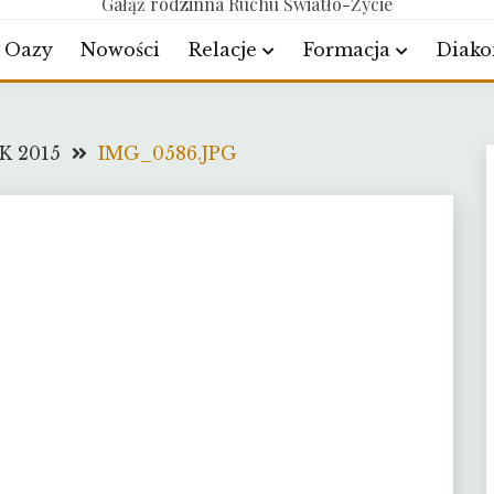
Gałąź rodzinna Ruchu Światło-Życie
Oazy
Nowości
Relacje
Formacja
Diako
K 2015
IMG_0586.JPG