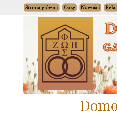
Skip
Strona główna
Oazy
Nowości
Rela
to
content
Domow