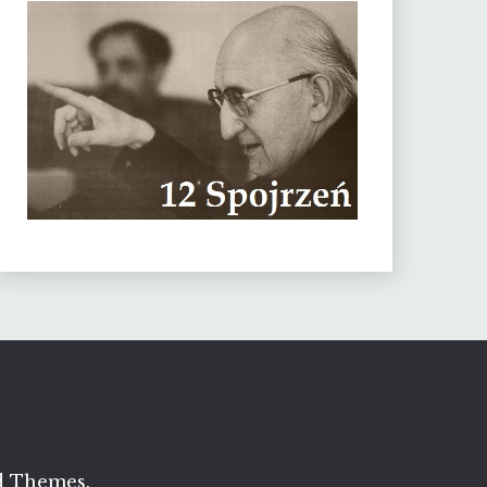
d Themes
.