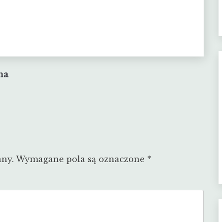
na
any.
Wymagane pola są oznaczone
*