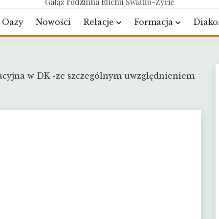
Gałąź rodzinna Ruchu Światło-Życie
Oazy
Nowości
Relacje
Formacja
Diako
macyjna w DK -ze szczególnym uwzględnieniem