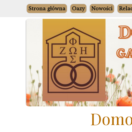
Skip
Strona główna
Oazy
Nowości
Rela
to
content
Domow