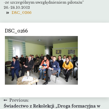
-ze szczególnym uwzględnieniem pilotażu”
26.-28.10.2012
DSC_0266
DSC_0266
Nawigacja
Previous:
Świadectwo z Rekolekcji „Droga formacyjna w