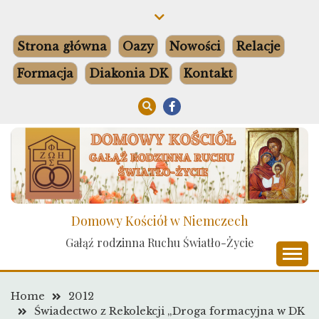
Skip
to
content
Strona główna
Oazy
Nowości
Relacje
Formacja
Diakonia DK
Kontakt
Domowy Kościół w Niemczech
Gałąź rodzinna Ruchu Światło-Życie
Home
2012
Świadectwo z Rekolekcji „Droga formacyjna w DK