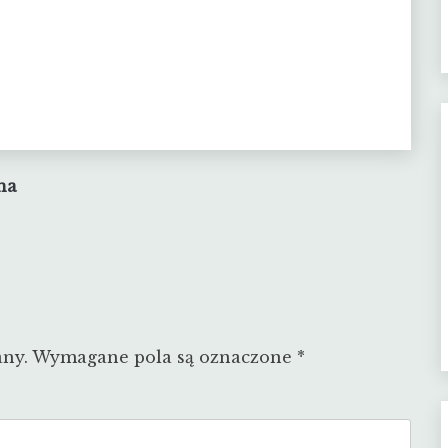
na
any.
Wymagane pola są oznaczone
*