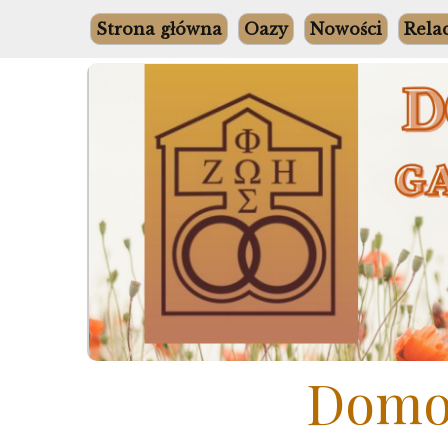
Skip
Strona główna
Oazy
Nowości
Rela
to
content
Domow