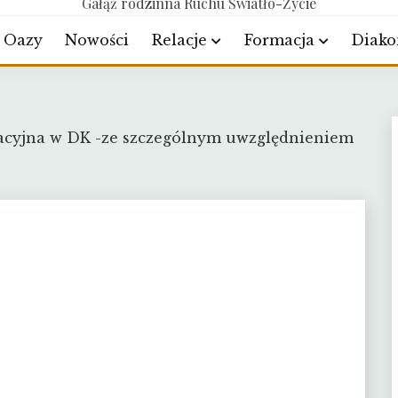
Gałąź rodzinna Ruchu Światło-Życie
Oazy
Nowości
Relacje
Formacja
Diako
macyjna w DK -ze szczególnym uwzględnieniem