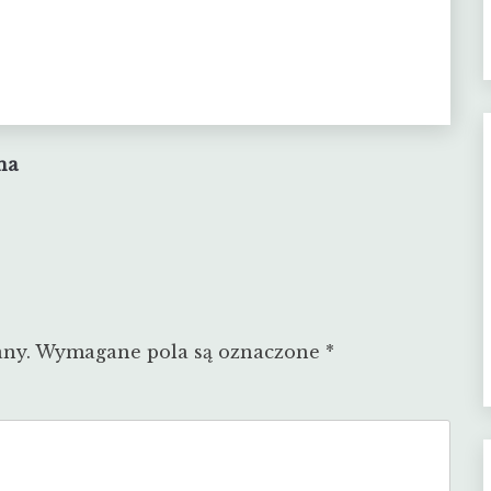
na
any.
Wymagane pola są oznaczone
*