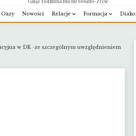
Gałąź rodzinna Ruchu Światło-Życie
Oazy
Nowości
Relacje
Formacja
Diako
macyjna w DK -ze szczególnym uwzględnieniem