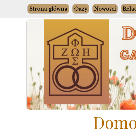
Skip
Strona główna
Oazy
Nowości
Rela
to
content
Domow