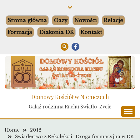
Skip
to
content
Strona główna
Oazy
Nowości
Relacje
Formacja
Diakonia DK
Kontakt
Domowy Kościół w Niemczech
Gałąź rodzinna Ruchu Światło-Życie
Home
2012
Świadectwo z Rekolekcji „Droga formacyjna w DK