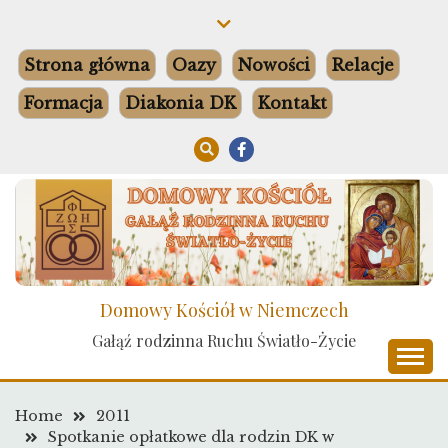
Skip
to
content
Strona główna
Oazy
Nowości
Relacje
Formacja
Diakonia DK
Kontakt
Domowy Kościół w Niemczech
Gałąź rodzinna Ruchu Światło-Życie
Home
2011
Spotkanie opłatkowe dla rodzin DK w