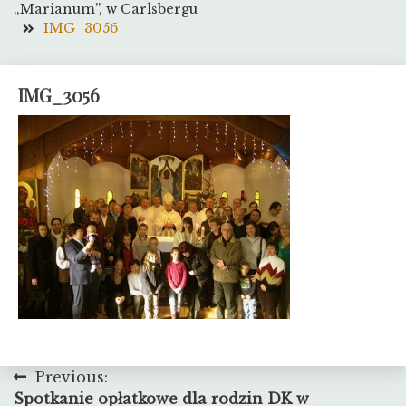
„Marianum”, w Carlsbergu
IMG_3056
IMG_3056
Nawigacja
Previous:
Spotkanie opłatkowe dla rodzin DK w