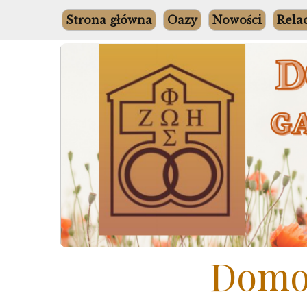
Skip
Strona główna
Oazy
Nowości
Rela
to
content
Domow