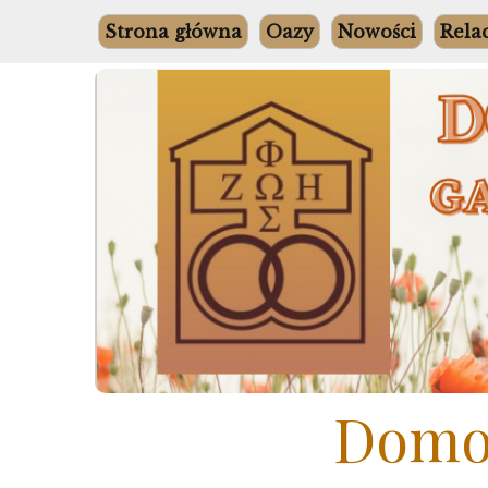
Skip
Strona główna
Oazy
Nowości
Rela
to
content
Domow