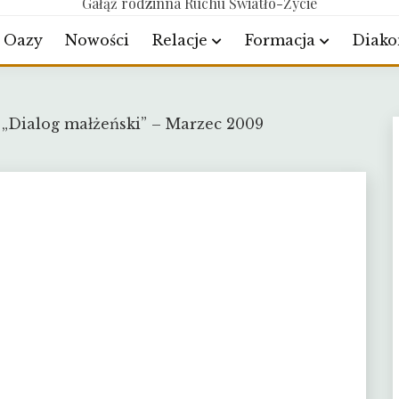
Gałąź rodzinna Ruchu Światło-Życie
Oazy
Nowości
Relacje
Formacja
Diako
„Dialog małżeński” – Marzec 2009