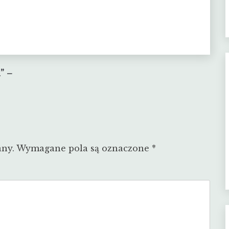
” –
any.
Wymagane pola są oznaczone
*