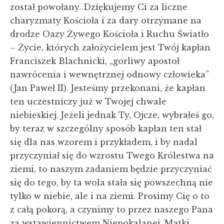
został powołany. Dziękujemy Ci za liczne
charyzmaty Kościoła i za dary otrzymane na
drodze Oazy Żywego Kościoła i Ruchu Światło
– Życie, których założycielem jest Twój kapłan
Franciszek Blachnicki, „gorliwy apostoł
nawrócenia i wewnętrznej odnowy człowieka”
(Jan Paweł II). Jesteśmy przekonani, że kapłan
ten uczestniczy już w Twojej chwale
niebieskiej. Jeżeli jednak Ty, Ojcze, wybrałeś go,
by teraz w szczególny sposób kapłan ten stał
się dla nas wzorem i przykładem, i by nadal
przyczyniał się do wzrostu Twego Królestwa na
ziemi, to naszym zadaniem będzie przyczyniać
się do tego, by ta wola stała się powszechną nie
tylko w niebie, ale i na ziemi. Prosimy Cię o to
z całą pokorą, a czynimy to przez naszego Pana
za wstawiennictwem Niepokalanej, Matki