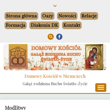
Skip
to
content
Strona główna
Oazy
Nowości
Relacje
Formacja
Diakonia DK
Kontakt
Domowy Kościół w Niemczech
Gałąź rodzinna Ruchu Światło-Życie
Modlitwy