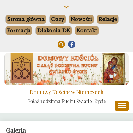
Skip
to
content
Strona główna
Oazy
Nowości
Relacje
Formacja
Diakonia DK
Kontakt
Domowy Kościół w Niemczech
Gałąź rodzinna Ruchu Światło-Życie
Galeria